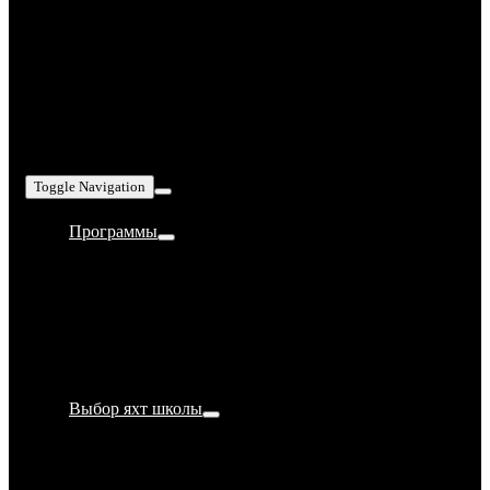
Toggle Navigation
Программы
Bareboat Skipper IYT
Yachtmaster Coastal IYT
Yachtmaster Offshore IYT
Супер швартовка
Обучение яхтингу в Турции
Выбор яхт школы
Как стать яхтсменом?
Как выбрать парусную школу