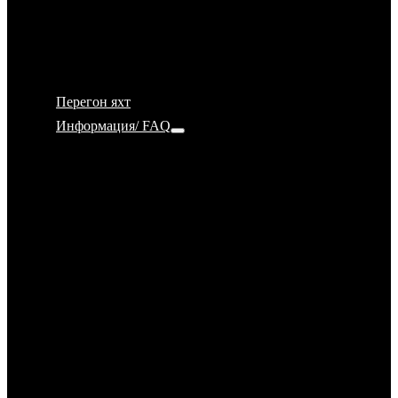
7 важных критериев при выборе яхт школы
Почему яхт школа Ru-Sailing
IYT, RYA, ISSA, ICC, ГИМС, ВФПС — по
какой системе учимся?
Перегон яхт
Информация/ FAQ
FAQ
Страхование
Принимаем яхту (чек-лист)
Как вести себя на яхте
Отдать швартовы!
Метеорология
Прогноз погоды
Морские узлы
Навигационное оборудование
Морская радиосвязь УКВ (VHF)
Яхтенные документы. Оборудование яхты в