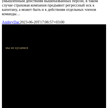
умышленным действиям вышеназванных персон, в таком
случае страховая компания предъявит регрессный иск к
капитану, а может быть и к действиям отдельных членов
команды…
AndreyDac
2023-06-20T17:06:57+03:00
мы не кусаемся
Контакты