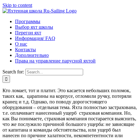
Skip to content
Программы
Выбор яхт школы
Перегон яхт
Информация/ FAQ
О нас
Контакты
Дополнительно
Права на управление парусной яхтой
Search for:
Кто ломает, тот и платит. Это касается небольших поломок,
таких как, царапины на корпусе, отломили ручку, потеряли
кранец и т.д. Однако, по поводу дорогостоящего
оборудования – отдельная тема. Яхта полностью застрахована,
т.е. оплачивает нанесенный ущерб страховая компания. Но,
как Вы понимаете, страховая компания постарается выяснить,
что же послужило причиной большого ущерба: не зависящие
от капитана и команды обстоятельства, или ущерб был
нанесен по причине халатности, некомпетентности или