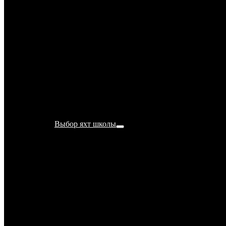
Bareboat Skipper
IYT
Yachtmaster
Coastal IYT
Yachtmaster
Offshore IYT
Супер швартовка
Обучение
яхтингу в Турции
Выбор яхт школы
Как стать
яхтсменом?
Как выбрать
парусную школу
7 важных
критериев при
выборе яхт