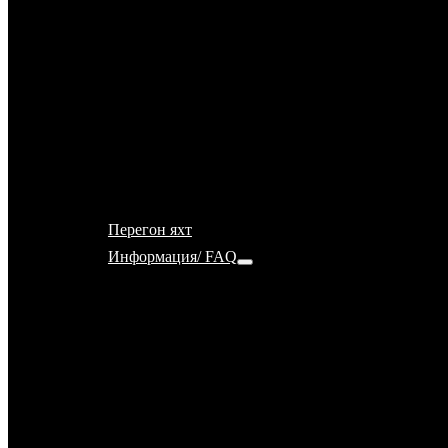
школы
Почему яхт
школа Ru-Sailing
IYT, RYA, ISSA,
ICC, ГИМС,
ВФПС — по
какой системе
учимся?
Перегон яхт
Информация/ FAQ
FAQ
Страхование
Принимаем яхту
(чек-лист)
Как вести себя на
яхте
Отдать