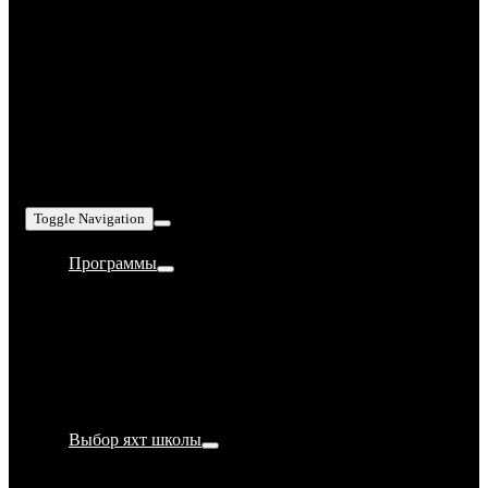
Toggle Navigation
Программы
Bareboat Skipper IYT
Yachtmaster Coastal IYT
Yachtmaster Offshore IYT
Супер швартовка
Обучение яхтингу в Турции
Выбор яхт школы
Как стать яхтсменом?