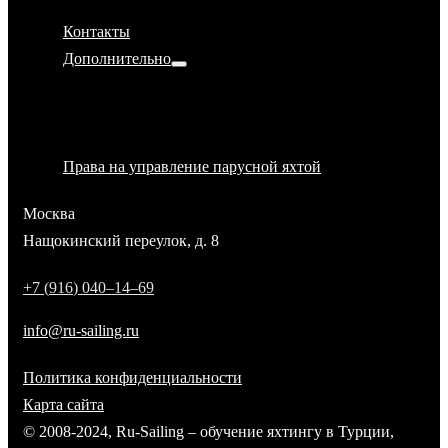
Наши партнёры
Контакты
Дополнительно
Политика конфиденциальности
Магазин Ru-Sailing
Аренда яхты
Права на управление парусной яхтой
Москва
Нащокинский переулок, д. 8
+
7
(
9
1
6
)
0
4
0
–
1
4
–
6
9
info@ru-sailing.ru
Политика конфиденциальности
Карта сайта
© 2008-2024, Ru-Sailing – обучение яхтингу в Турции
,