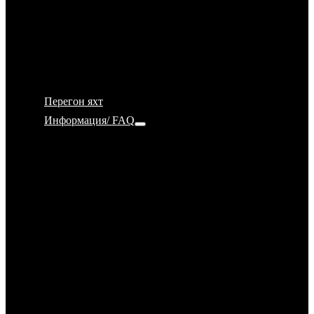
Как выбрать парусную школу
7 важных критериев при выборе яхт школы
Почему яхт школа Ru-Sailing
IYT, RYA, ISSA, ICC, ГИМС, ВФПС — по
какой системе учимся?
Перегон яхт
Информация/ FAQ
FAQ
Страхование
Принимаем яхту (чек-лист)
Как вести себя на яхте
Отдать швартовы!
Метеорология
Прогноз погоды
Морские узлы
Навигационное оборудование
Морская радиосвязь УКВ (VHF)