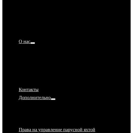
Морские песни
Яхтинг в европейских водах
Лицензии ICC — что это?
Хорошая морская практика (ХМП) или Good
Sea Practice (GSP)
О нас
Наши лицензии
Наша база. Как добраться?
Наша яхта
Отзывы
Наши партнёры
Контакты
Дополнительно
Политика конфиденциальности
Магазин Ru-Sailing
Аренда яхты
Права на управление парусной яхтой