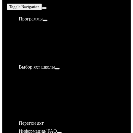
Toggle Navigation
Программы
Bareboat Skipper IYT
Yachtmaster Coastal IYT
Yachtmaster Offshore IYT
Супер швартовка
Обучение яхтингу в Турции
Выбор яхт школы
Как стать яхтсменом?
Как выбрать парусную школу
7 важных критериев при выборе яхт школы
Почему яхт школа Ru-Sailing
IYT, RYA, ISSA, ICC, ГИМС, ВФПС — по
какой системе учимся?
Перегон яхт
Информация/ FAQ